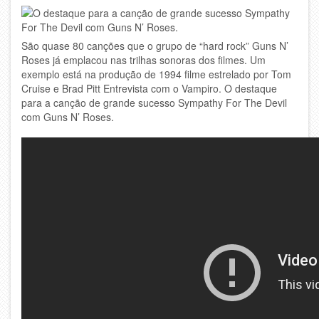
São quase 80 canções que o grupo de “hard rock” Guns N’
Roses já emplacou nas trilhas sonoras dos filmes. Um
exemplo está na produção de 1994 filme estrelado por Tom
Cruise e Brad Pitt Entrevista com o Vampiro. O destaque
para a canção de grande sucesso Sympathy For The Devil
com Guns N’ Roses.