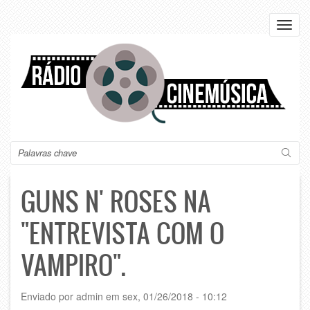
Pular
para
Toggl
o
navig
conteúdo
principal
Buscar
GUNS N' ROSES NA
"ENTREVISTA COM O
VAMPIRO".
Enviado por
admin
em
sex, 01/26/2018 - 10:12