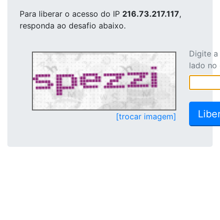
Para liberar o acesso
do IP
216.73.217.117
,
responda ao desafio abaixo.
Digite 
lado no
[trocar imagem]